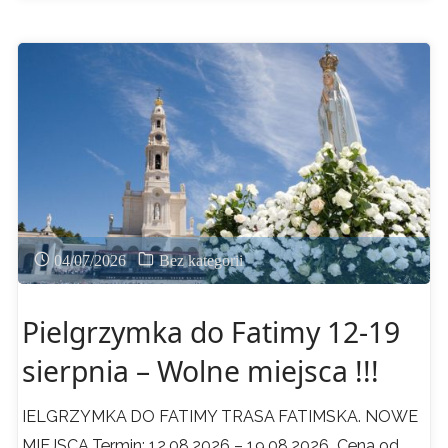
–
Miesiąc
Najdroższej
Krwi
Chrystusa
!"
04/07/2026
Bez kategorii
Pielgrzymka do Fatimy 12-19
sierpnia – Wolne miejsca !!!
IELGRZYMKA DO FATIMY TRASA FATIMSKA. NOWE
MIEJSCA Termin: 12.08.2026 – 19.08.2026 Cena od