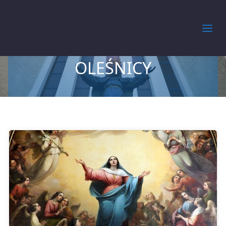
MARYII PANNY MATKI
MIŁOSIERDZIA W
OLEŚNICY