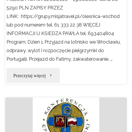
5290 PLN ZAPISY PRZEZ
LINK: https://grupy.misjatravel.pl/olesnica-wschod
lub pod numerem tel. 61 333 22 38 WIĘCEJ
INFORMACJI U KSIEDZA PAWŁA tel. 693404804
Program: Dzień 1 Przyjazd na lotnisko we Wrocławiu,
odprawy, wylot i rozpoczęcie pielgrzymki do
Portugalii. Przejazd do Fatimy, zakwaterowanie, …
"Pielgrzymka
Przeczytaj więcej
do
Fatimy
12-
19