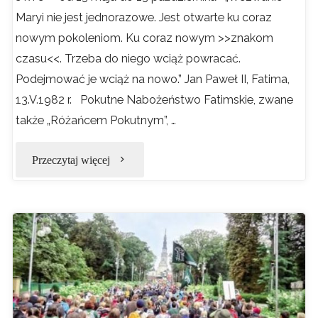
Maryi nie jest jednorazowe. Jest otwarte ku coraz
nowym pokoleniom. Ku coraz nowym >>znakom
czasu<<. Trzeba do niego wciąż powracać.
Podejmować je wciąż na nowo.” Jan Paweł II, Fatima,
13.V.1982 r. Pokutne Nabożeństwo Fatimskie, zwane
także „Różańcem Pokutnym”, …
"Nabożeństwo
Przeczytaj więcej
Fatimskie
13
sierpnia
godz.18.00"