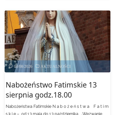
Najświętszej
Maryi
Panny"
08/08/2026
AKTUALNOŚCI
Nabożeństwo Fatimskie 13
sierpnia godz.18.00
Nabożeństwa Fatimskie N a b o ż e ń s t w a F a t i m
s k i e – od 13 maja do 13 października „Wezwanie