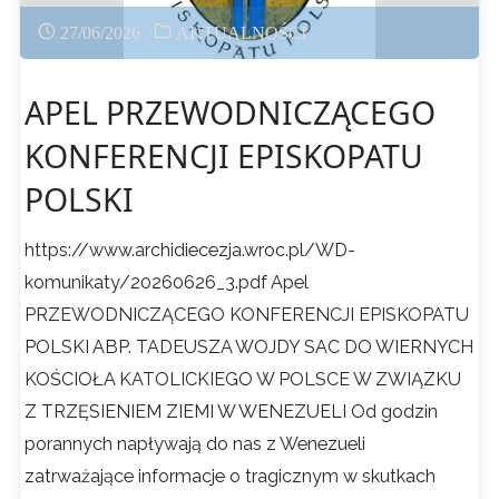
27/06/2026
AKTUALNOŚCI
sierpnia
APEL PRZEWODNICZĄCEGO
–
KONFERENCJI EPISKOPATU
Wolne
POLSKI
miejsca
https://www.archidiecezja.wroc.pl/WD-
!!!"
komunikaty/20260626_3.pdf Apel
PRZEWODNICZĄCEGO KONFERENCJI EPISKOPATU
POLSKI ABP. TADEUSZA WOJDY SAC DO WIERNYCH
KOŚCIOŁA KATOLICKIEGO W POLSCE W ZWIĄZKU
Z TRZĘSIENIEM ZIEMI W WENEZUELI Od godzin
porannych napływają do nas z Wenezueli
zatrważające informacje o tragicznym w skutkach