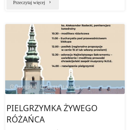
"Wrocławska
Przeczytaj więcej
piesza
Pielgrzymka
na
Jasną
Górę"
01/08/2026
AKTUALNOŚCI
PIELGRZYMKA ŻYWEGO
RÓŻAŃCA