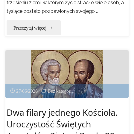
trzęsieniu ziemi, w którym życie straciło wiele osób, a
tysiące zostało pozbawionych swojego …
"APEL
Przeczytaj więcej
PRZEWODNICZĄCEGO
KONFERENCJI
EPISKOPATU
POLSKI"
27/06/2026
Bez kategorii
Dwa filary jednego Kościoła.
Uroczystość Świętych