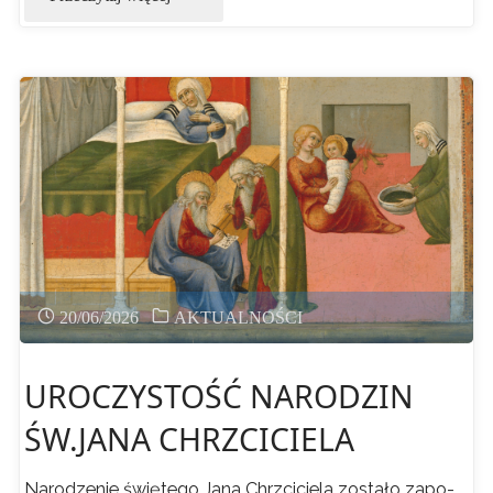
filary
jednego
Kościoła.
Uroczystość
Świętych
Apostołów
20/06/2026
AKTUALNOŚCI
Piotra
UROCZYSTOŚĆ NARODZIN
i
ŚW.JANA CHRZCICIELA
Pawła
Narodzenie świętego Jana Chrzciciela zostało zapo­