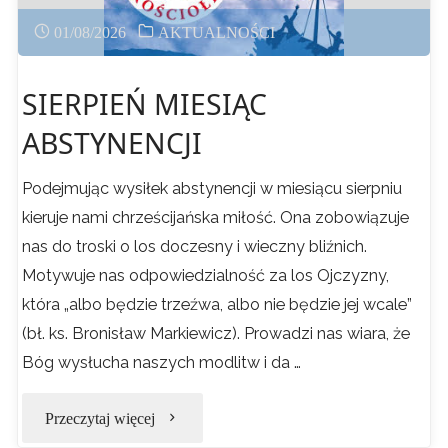
01/08/2026
AKTUALNOŚCI
SIERPIEŃ MIESIĄC
ABSTYNENCJI
Podejmując wysiłek abstynencji w miesiącu sierpniu
kieruje nami chrześcijańska miłość. Ona zobowiązuje
nas do troski o los doczesny i wieczny bliźnich.
Motywuje nas odpowiedzialność za los Ojczyzny,
która „albo będzie trzeźwa, albo nie będzie jej wcale”
(bł. ks. Bronisław Markiewicz). Prowadzi nas wiara, że
Bóg wysłucha naszych modlitw i da …
"SIERPIEŃ
Przeczytaj więcej