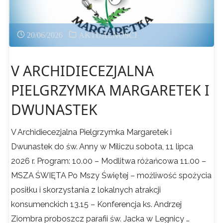
20/06/2026
AKTUALNOŚCI
V ARCHIDIECEZJALNA
PIELGRZYMKA MARGARETEK I
DWUNASTEK
V Archidiecezjalna Pielgrzymka Margaretek i
Dwunastek do św. Anny w Miliczu sobota, 11 lipca
2026 r. Program: 10.00 – Modlitwa różańcowa 11.00 –
MSZA ŚWIĘTA Po Mszy Świętej – możliwość spożycia
posiłku i skorzystania z lokalnych atrakcji
konsumenckich 13.15 – Konferencja ks. Andrzej
Ziombra proboszcz parafii św. Jacka w Legnicy …