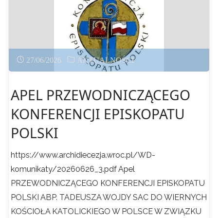
12-
19
27/06/2026
AKTUALNOŚCI
sierpnia
APEL PRZEWODNICZĄCEGO
–
KONFERENCJI EPISKOPATU
Wolne
POLSKI
miejsca
https://www.archidiecezja.wroc.pl/WD-
!!!"
komunikaty/20260626_3.pdf Apel
PRZEWODNICZĄCEGO KONFERENCJI EPISKOPATU
POLSKI ABP. TADEUSZA WOJDY SAC DO WIERNYCH
KOŚCIOŁA KATOLICKIEGO W POLSCE W ZWIĄZKU