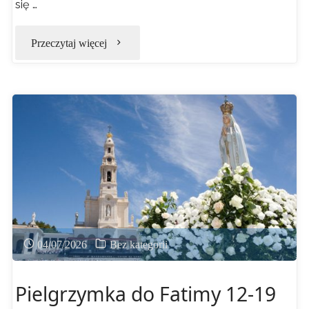
się …
"Lipiec
Przeczytaj więcej
–
Miesiąc
Najdroższej
Krwi
Chrystusa
!"
04/07/2026
Bez kategorii
Pielgrzymka do Fatimy 12-19