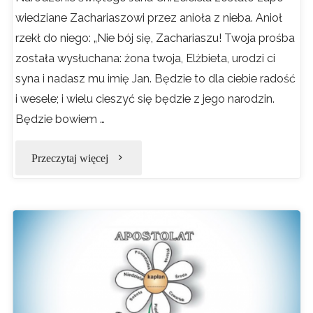
wie­dziane Zachariaszowi przez anioła z nieba. Anioł
29
rzekł do niego: „Nie bój się, Zachariaszu! Twoja prośba
czerwca"
została wysłu­chana: żona twoja, Elżbieta, urodzi ci
syna i nadasz mu imię Jan. Będzie to dla ciebie radość
i wesele; i wielu cieszyć się będzie z jego narodzin.
Będzie bowiem …
"UROCZYSTOŚĆ
Przeczytaj więcej
NARODZIN
ŚW.JANA
CHRZCICIELA"