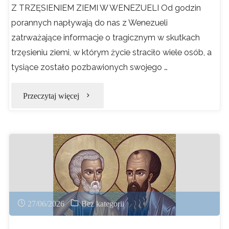
Z TRZĘSIENIEM ZIEMI W WENEZUELI Od godzin
porannych napływają do nas z Wenezueli
zatrważające informacje o tragicznym w skutkach
trzęsieniu ziemi, w którym życie straciło wiele osób, a
tysiące zostało pozbawionych swojego …
"APEL
Przeczytaj więcej
PRZEWODNICZĄCEGO
KONFERENCJI
EPISKOPATU
POLSKI"
27/06/2026
Bez kategorii