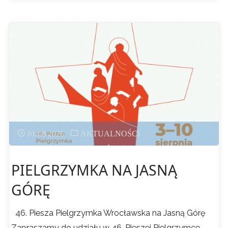
MIESIĄC
ABSTYNENCJI"
01/08/2026
AKTUALNOŚCI
PIELGRZYMKA NA JASNĄ
GÓRĘ
46. Piesza Pielgrzymka Wrocławska na Jasną Górę
Zapraszamy do udziału w 46. Pieszej Pielgrzymce