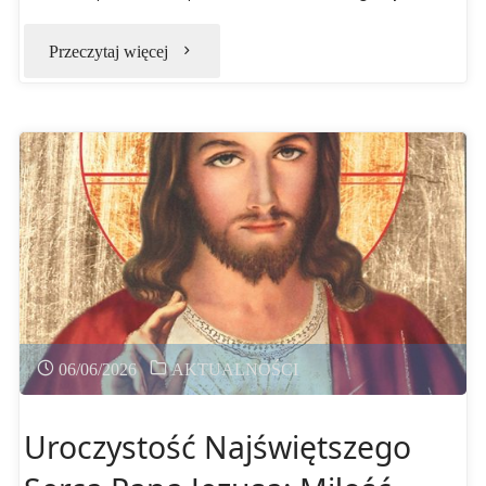
"V
Przeczytaj więcej
ARCHIDIECEZJALNA
PIELGRZYMKA
MARGARETEK
I
DWUNASTEK"
06/06/2026
AKTUALNOŚCI
Uroczystość Najświętszego